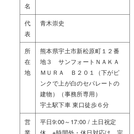
名
代
青木崇史
表
所
熊本県宇土市新松原町１２番
在
地３ サンフォートＮＡＫＡ
地
ＭＵＲＡ Ｂ２０１（下がピ
ンクで上が白のセパレートの
建物）（事務所専用）
宇土駅下車 東口徒歩６分
営
平日9:00～17:00 / 土日祝定
業
休 ※時間外・休日対応は、完