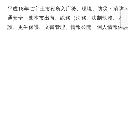
平成16年に宇土市役所入庁後、環境、防災・消防
通安全、熊本市出向、総務（法務、法制執務、人
護、更生保護、文書管理、情報公開・個人情報保
ど）、子育て支援などの部署を歴任し、令和2年退
職、同年あおき行政書士事務所開設、令和7年あお
司法書士事務所開設
【公職】
令和３～４年 宇土市男女共同参画委員会委員
令和6年～ 宇土市固定資産評価審査委員会委員
【趣味】
サッカー観戦（次男所属チーム）、植物栽培（