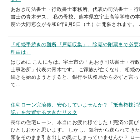
あおき司法書士・行政書士事務所、代表の司法書士・行
書士の青木デス。 私の母校、熊本県立宇土高等学校の
度の大同窓会が令和8年9月5日（土）に開催されます。 
「相続手続きの難所『戸籍収集』。除籍や附票まで必要
理由は」
はじめに こんにちは。宇土市の「あおき司法書士・行
士事務所」代表の青木です。 ご家族が亡くなり、相続
続きを始めようとすると、銀行や法務局から必ずと言っ
て…
住宅ローン完済後、安心していませんか？「抵当権抹消
記」を放置する大きなリスク
長年の住宅ローン、本当にお疲れ様でした！完済の喜び
ひとしおかと思います。 しかし、銀行から送られてき
類をそのまま引き出しの奥にしまっていませんか？ ロ