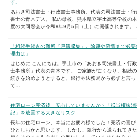
す。
あおき司法書士・行政書士事務所、代表の司法書士・行
書士の青木デス。 私の母校、熊本県立宇土高等学校の
度の大同窓会が令和8年9月5日（土）に開催されます。 
「相続手続きの難所『戸籍収集』。除籍や附票まで必要
理由は」
はじめに こんにちは。宇土市の「あおき司法書士・行
士事務所」代表の青木です。 ご家族が亡くなり、相続
続きを始めようとすると、銀行や法務局から必ずと言っ
て…
住宅ローン完済後、安心していませんか？「抵当権抹消
記」を放置する大きなリスク
長年の住宅ローン、本当にお疲れ様でした！完済の喜び
ひとしおかと思います。 しかし、銀行から送られてき
類をそのまま引き出しの奥にしまっていませんか？ ロ